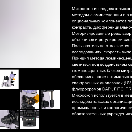
Микроскоп исследовательского
методом люминесценции и в п
опциональных компонентов по
контраста, дифференциально-
Моторизированные револьвер 
объективов и регулировки сис
Пользователь не отвлекается 
исследованиях, скорость вып
Принцип метода люминесценци
светиться под воздействием с
люминесцентных блоков микр
обеспечивающие оптимальные
спектральных диапазонах (UV, 
флуорохромов DAPI, FITC, TRI
Микроскоп используется в мед
исследовательских организаци
промышленных и экологически
образовательных учреждениях