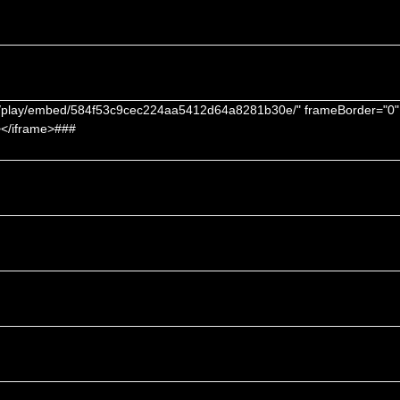
ru/play/embed/584f53c9cec224aa5412d64a8281b30e/" frameBorder="0" a
></iframe>###