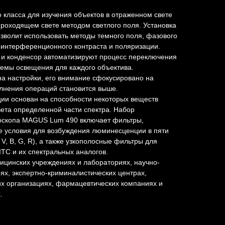
 класса для изучения объектов в отраженном свете
роходящем свете методом светлого поля. Установка
зволит использовать методы темного поля, фазового
интерференционного контраста и поляризации.
и конденсор автоматизируют процесс переключения
темы освещения для каждого объектива.
на настройки, его внимание сфокусировано на
олнения операций становится выше.
и основан на способности некоторых веществ
вета определенной части спектра. Набор
оскопа MAGUS Lum 490
включает фильтры,
 условия для возбуждения люминесценции в пяти
V, B, G, R), а также узкополосные фильтры для
TC и их спектральных аналогов.
ицинских учреждениях и лабораториях, научно-
ях, экспертно-криминалистических центрах,
х организациях, фармацевтических компаниях и
.