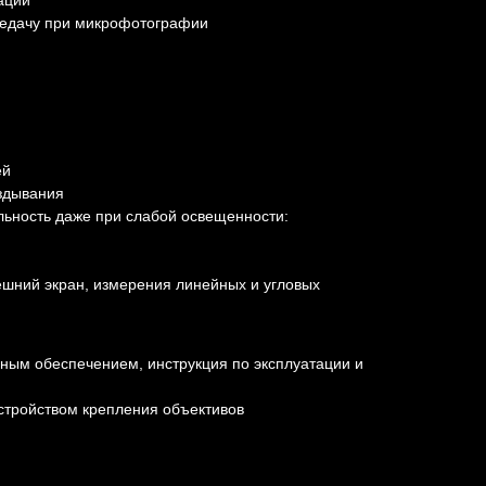
ации
редачу при микрофотографии
ей
аздывания
льность даже при слабой освещенности:
шний экран, измерения линейных и угловых
ым обеспечением, инструкция по эксплуатации и
стройством крепления объективов