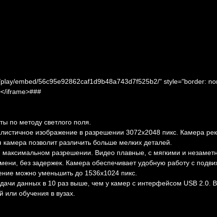
ru/play/embed/56c95e92862caf1d9b48a743d7f525b2/" style="border: none
></iframe>###
 по методу светлого поля.
истичное изображение в разрешении 3072x2048 пикс. Камера реко
я камера позволит различить больше мелких деталей.
при максимальном разрешении. Видео плавные, с мягкими и незаме
мени, без задержек. Камера обеспечивает удобную работу с подв
ение можно уменьшить до 1536x1024 пикс.
ачи данных в 10 раз выше, чем у камер с интерфейсом USB 2.0. 
 или обучения в вузах.