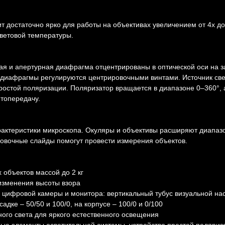
т достаточно ярко для работы на объективах увеличением от 4х до
цветовой температуры.
ая и апертурная диафрагма отцентрированы в оптической оси на з
, диафрагмы регулируются центрировочными винтами. Источник све
остой поляризации. Поляризатор вращается в диапазоне 0–360°, 
топередачу.
рактеристики микроскопа. Окуляры и объективы расширяют диапа
овочные слайды помогут провести измерения объектов.
объектов массой до 2 кг
изменения высоты взора
 цифровой камеры и монитора: вертикальный тубус визуальной нас
дке – 50/50 и 100/0, на корпусе – 100/0 и 0/100
ого света для яркого естественного освещения