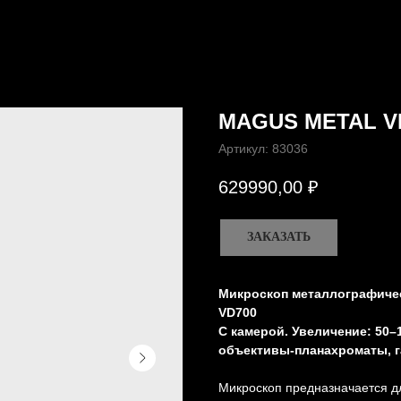
MAGUS METAL V
Артикул:
83036
629990,00
₽
ЗАКАЗАТЬ
Микроскоп металлографиче
VD700
С камерой. Увеличение: 50–
объективы-планахроматы, г
Микроскоп предназначается дл