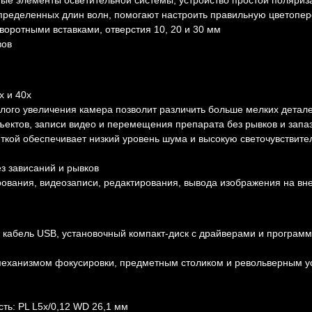
ые элементы осветительной системы, устройство простой поляриз
пределенных длин волн, помогают настроить правильную цветопе
оротными вставками, отверстия 10, 20 и 30 мм
вов
х и 40х
алого увеличения камера позволит различить больше мелких детал
ъектов, записи видео и перемещения препарата без рывков и зап
кой обеспечивает низкий уровень шума и высокую светочувствите
з зависаний и рывков
вания, видеозаписи, редактирования, вывода изображения на вне
абель USB, установочный компакт-диск с драйверами и программн
механизмом фокусировки, предметным столиком и револьверным у
ть: PL L5х/0,12 WD 26,1 мм