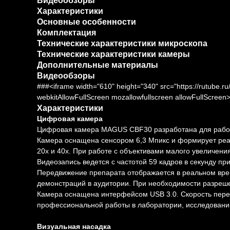
Видеообзоры
Характеристики
Основные особенности
Комплектация
Технические характеристики микроскопа
Технические характеристики камеры
Дополнительные материалы
Видеообзоры
###<iframe width="610" height="340" src="https://rutube.
webkitAllowFullScreen mozallowfullscreen allowFullScreen
Характеристики
Цифровая камера
Цифровая камера MAGUS CBF30 разработана для работы
Камера оснащена сенсором 6,3 Мпикс и формирует реал
20х и 40х. При работе с объективами малого увеличени
Видеозапись ведется с частотой 59 кадров в секунду 
Передвижение препарата отображается в реальном вре
демонстраций в аудитории. При необходимости разреш
Камера оснащена интерфейсом USB 3.0. Скорость перед
профессиональной работы в лаборатории, исследований
Визуальная насадка