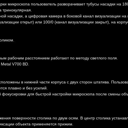
орки микроскопа пользователь разворачивает тубусы насадки на 180
а тринокулярная.
ной насадки, а цифровая камера в боковой канал визуализации на 
ализации открыт) или 100/0 (канал визуализации закрыт), на корпус
толиком.
ным рабочим расстоянием работают по методу светлого поля.
Metal V700 BD.
положены в нижней части корпуса с двух сторон штатива. Пользова
тся плавно и без усилий.
й фокусировки для быстрой настройки микроскопа после смены объ
ния поверхности столика по двум осям. В центр столика устанавл
иксации объекта применяется прижим.