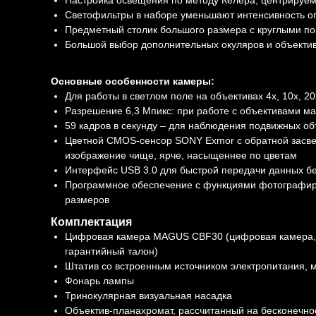
Настройка освещения по методу Кёлера, центрируем
Светофильтры в наборе уменьшают интенсивность о
Предметный столик большого размера с круглыми пов
Большой выбор дополнительных окуляров и объекти
Основные особенности камеры:
Для работы в светлом поле на объективах 4х, 10х, 20
Разрешение 6,3 Мпикс: при работе с объективами м
59 кадров в секунду – для наблюдения подвижных об
Цветной CMOS-сенсор SONY Exmor с обратной засвет
изображение чище, ярче, насыщеннее по цветам
Интерфейс USB 3.0 для быстрой передачи данных бе
Программное обеспечение с функциями фотографиро
размеров
Комплектация
Цифровая камера MAGUS CBF30 (цифровая камера, к
гарантийный талон)
Штатив со встроенным источником электропитания, 
Фонарь лампы
Тринокулярная визуальная насадка
Объектив-планахромат, рассчитанный на бесконечнос