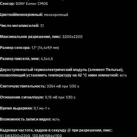
SONY Exmor CMOS
Сенсор:
монохромный
Цветной/монохромный:
7,1
Число мегапикселей:
3200x2200
Максимальное разрешение, пикс:
1,1" (14,4x9,9 мм)
Размер сенсора:
4,5x4,5
Размер пикселя, мкм:
Двухступенчатый термоэлектрический модуль (элемент Пельтье),
есть
позволяющий установить температуру на 42 °C ниже комнатной:
3354 мВ при 1/30 с
Светочувствительность:
0,15 мВ при 1/30 с
Отношение сигнал/шум:
0,1 мс–1 ч
Время выдержки:
есть
Возможность записи видео:
Кадровая частота, кадров в секунду @ при разрешении, пикс:
51,3@3200x2200, 133,8@1584x1100