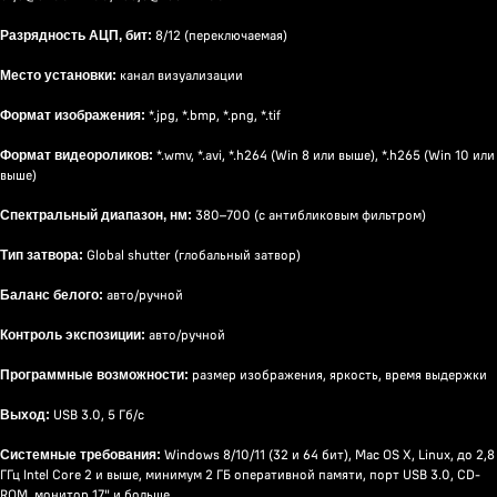
8/12 (переключаемая)
Разрядность АЦП, бит:
канал визуализации
Место установки:
*.jpg, *.bmp, *.png, *.tif
Формат изображения:
*.wmv, *.avi, *.h264 (Win 8 или выше), *.h265 (Win 10 или
Формат видеороликов:
выше)
380–700 (с антибликовым фильтром)
Спектральный диапазон, нм:
Global shutter (глобальный затвор)
Тип затвора:
авто/ручной
Баланс белого:
авто/ручной
Контроль экспозиции:
размер изображения, яркость, время выдержки
Программные возможности:
USB 3.0, 5 Гб/с
Выход:
Windows 8/10/11 (32 и 64 бит), Mac OS X, Linux, до 2,8
Системные требования:
ГГц Intel Core 2 и выше, минимум 2 ГБ оперативной памяти, порт USB 3.0, CD-
ROM, монитор 17" и больше