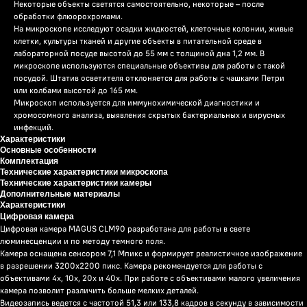
Некоторые объекты светятся самостоятельно, некоторые – после
обработки флюорохромами.
На микроскопе исследуют осадки жидкостей, клеточные колонии, живые
клетки, культуры тканей и другие объекты в питательной среде в
лабораторной посуде высотой до 55 мм с толщиной дна 1,2 мм. В
микроскопе используются специальные объективы для работы с такой
посудой. Штатив осветителя отклоняется для работы с чашками Петри
или колбами высотой до 165 мм.
Микроскоп используется для иммунохимической диагностики и
хромосомного анализа, выявления скрытых бактериальных и вирусных
инфекций.
Характеристики
Основные особенности
Комплектация
Технические характеристики микроскопа
Технические характеристики камеры
Дополнительные материалы
Характеристики
Цифровая камера
Цифровая камера MAGUS CLM90 разработана для работы в свете
люминесценции и по методу темного поля.
Камера оснащена сенсором 7,1 Мпикс и формирует реалистичное изображение
в разрешении 3200x2200 пикс. Камера рекомендуется для работы с
объективами 4х, 10х, 20х и 40х. При работе с объективами малого увеличения
камера позволит различить больше мелких деталей.
Видеозапись ведется с частотой 51,3 или 133,8 кадров в секунду в зависимости