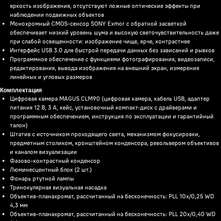
яркость изображения, отсутствуют ложные оптические эффекты при
наблюдении подвижных объектов
Монохромный CMOS-сенсор SONY Exmor с обратной засветкой
обеспечивает низкий уровень шума и высокую светочувствительность даже
при слабой освещенности: изображение чище, ярче, контрастнее
Интерфейс USB 3.0 для быстрой передачи данных без зависаний и рывков
Программное обеспечение с функциями фотографирования, видеозаписи,
редактирования, вывода изображения на внешний экран, измерения
линейных и угловых размеров
Комплектация
Цифровая камера MAGUS CLM90 (цифровая камера, кабель USB, адаптер
питания 12 В, 3 А, кейс, установочный компакт-диск с драйверами и
программным обеспечением, инструкция по эксплуатации и гарантийный
талон)
Штатив с источником проходящего света, механизмом фокусировки,
предметным столиком, кронштейном конденсора, револьвером объективов
и каналом визуализации
Фазово-контрастный конденсор
Люминесцентный блок (2 шт.)
Фонарь ртутной лампы
Тринокулярная визуальная насадка
Объектив-планахромат, рассчитанный на бесконечность: PLL 10х/0,25 WD
4,3 мм
Объектив-планахромат, рассчитанный на бесконечность: PLL 20x/0,40 WD