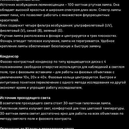
Источник возбуждения люминесценции – 100-ваттная ртутная лампа. Она
обладает высокой яркостью и широким спектром длин волн. Спектр лампы
имеет пики, что позволяет работать с множеством флуоресцентных
красителей.
Блок содержит четыре фильтра возбуждения: ультрафиолетовый (UV),
фиолетовый (V), синий (B), зеленый (G).
Ртутная лампа расположена в фонаре и центрируется в трех плоскостях.
Фонарь отводит тепловое излучение, лампа не перегревается. Удобное
крепление лампы обеспечивает безопасную и быструю замену.
Конденсор
Фазово-контрастный конденсор по типу вращающегося диска с 4
положениями: свободное отверстие используется для наблюдений в светлом
поле, три с фазовыми вставками – для работы на фазовых объективах с
увеличениями 10х, 20х и 40х. Фазовые кольца центрируются. Быстрое и
интуитивно понятное переключение с одного метода исследования на другой
экономит время и упрощает работу исследователя.
Источник проходящего света
В осветителе проходящего света стоит 30-ваттная галогенная лампа.
Галогенная лампа излучает свет, комфортной для глаз цветовой температуры.
30-ваттная лампа светит достаточно ярко для работы на всех объективах по
методу светлого поля и фазового контраста.