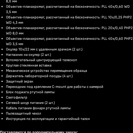
8,0 мм
Объектив-планахромат, рассчитанный на бесконечность: PLL 40x/0,60 WD
3,5 мм
Объектив-планахромат, рассчитанный на бесконечность: PLL 10x/0,25 PHP2
WD 4,3 мм
Объектив-планахромат, рассчитанный на бесконечность: PLL 20x/0,40 PHP2
WD 8,0 мм
Объектив-планахромат, рассчитанный на бесконечность: PLL 40x/0,60 PHP2
WD 3,5 мм
Окуляр 10x/22 мм с удаленным зрачком (2 шт.)
Наглазник на окуляр (2 шт.)
Вспомогательный центрирующий телескоп
Круглая стеклянная вставка
Механическое устройство перемещения образца
Держатель лабораторной посуды (4 шт.)
Защитный экран
Переходник под крепление C-mount для работы с камерой
Блок поджига ртутной лампы
Светофильтр
Сетевой шнур питания (2 шт.)
Кабель питания фонаря ртутной лампы
Пылезащитный чехол
Инструкция по эксплуатации и гарантийный талон
Поставляются по дополнительному заказу: