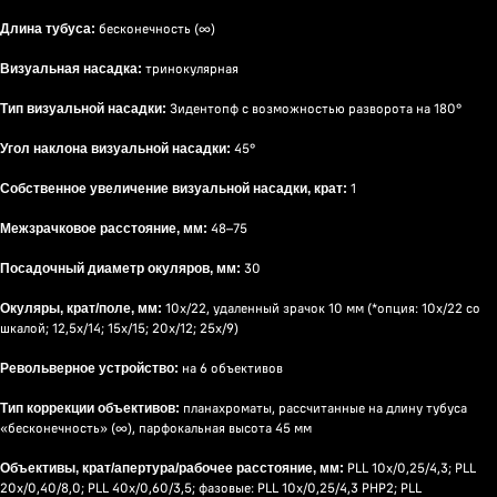
бесконечность (∞)
Длина тубуса:
тринокулярная
Визуальная насадка:
Зидентопф с возможностью разворота на 180°
Тип визуальной насадки:
45°
Угол наклона визуальной насадки:
1
Собственное увеличение визуальной насадки, крат:
48–75
Межзрачковое расстояние, мм:
30
Посадочный диаметр окуляров, мм:
10х/22, удаленный зрачок 10 мм (*опция: 10x/22 со
Окуляры, крат/поле, мм:
шкалой; 12,5x/14; 15х/15; 20х/12; 25х/9)
на 6 объективов
Револьверное устройство:
планахроматы, рассчитанные на длину тубуса
Тип коррекции объективов:
«бесконечность» (∞), парфокальная высота 45 мм
PLL 10х/0,25/4,3; PLL
Объективы, крат/апертура/рабочее расстояние, мм:
20x/0,40/8,0; PLL 40x/0,60/3,5; фазовые: PLL 10x/0,25/4,3 PHP2; PLL