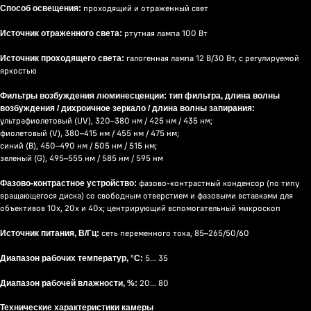
проходящий и отраженный свет
Способ освещения:
ртутная лампа 100 Вт
Источник отраженного света:
галогенная лампа 12 В/30 Вт, с регулируемой
Источник проходящего света:
яркостью
Фильтры возбуждения люминесценции: тип фильтра, длина волны
возбуждения / дихроичное зеркало / длина волны запирания:
ультрафиолетовый (UV), 320–380 нм / 425 нм / 435 нм;
фиолетовый (V), 380–415 нм / 455 нм / 475 нм;
синий (B), 450–490 нм / 505 нм / 515 нм;
зеленый (G), 495–555 нм / 585 нм / 595 нм
фазово-контрастный конденсор (по типу
Фазово-контрастное устройство:
вращающегося диска) со свободным отверстием и фазовыми вставками для
объективов 10х, 20х и 40х; центрирующий вспомогательный микроскоп
сеть переменного тока, 85–265/50/60
Источник питания, В/Гц:
5… 35
Диапазон рабочих температур, °C:
20… 80
Диапазон рабочей влажности, %:
Технические характеристики камеры