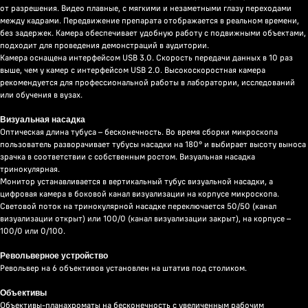
от разрешения. Видео плавные, с мягкими и незаметными глазу переходами
между кадрами. Передвижение препарата отображается в реальном времени,
без задержек. Камера обеспечивает удобную работу с подвижными объектами,
подходит для проведения демонстраций в аудитории.
Камера оснащена интерфейсом USB 3.0. Скорость передачи данных в 10 раз
выше, чем у камер с интерфейсом USB 2.0. Высокоскоростная камера
рекомендуется для профессиональной работы в лаборатории, исследований
или обучения в вузах.
Визуальная насадка
Оптическая длина тубуса – бесконечность. Во время сборки микроскопа
пользователь разворачивает тубусы насадки на 180° и выбирает высоту выноса
зрачка в соответствии с собственным ростом. Визуальная насадка
тринокулярная.
Монитор устанавливается в вертикальный тубус визуальной насадки, а
цифровая камера в боковой канал визуализации на корпусе микроскопа.
Световой поток на тринокулярной насадке переключается 50/50 (канал
визуализации открыт) или 100/0 (канал визуализации закрыт), на корпусе –
100/0 или 0/100.
Револьверное устройство
Револьвер на 6 объективов установлен на штатив под столиком.
Объективы
Объективы-планахроматы на бесконечность с увеличенным рабочим