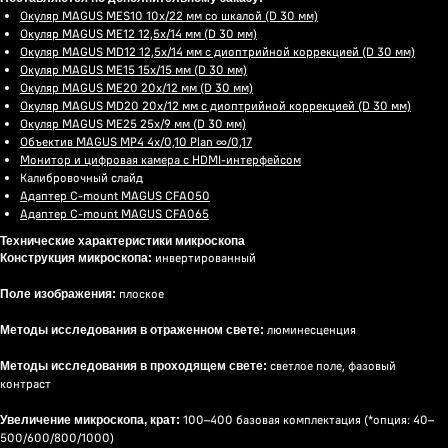
Окуляр MAGUS MES10 10х/22 мм со шкалой (D 30 мм)
Окуляр MAGUS ME12 12,5х/14 мм (D 30 мм)
Окуляр MAGUS MD12 12,5х/14 мм с диоптрийной коррекцией (D 30 мм)
Окуляр MAGUS ME15 15х/15 мм (D 30 мм)
Окуляр MAGUS ME20 20х/12 мм (D 30 мм)
Окуляр MAGUS MD20 20х/12 мм с диоптрийной коррекцией (D 30 мм)
Окуляр MAGUS ME25 25х/9 мм (D 30 мм)
Объектив MAGUS MP4 4х/0,10 Plan ∞/0,17
Монитор и цифровая камера с HDMI-интерфейсом
Калибровочный слайд
Адаптер C-mount MAGUS CFA050
Адаптер C-mount MAGUS CFA065
Технические характеристики микроскопа
инвертированный
Конструкция микроскопа:
плоское
Поле изображения:
люминесценция
Методы исследования в отраженном свете:
светлое поле, фазовый
Методы исследования в проходящем свете:
контраст
100–400 базовая комплектация (*опция: 40–
Увеличение микроскопа, крат:
500/600/800/1000)