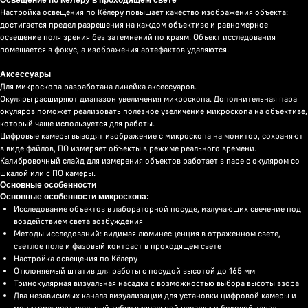
Освещение по Кёлеру в проходящем свете
Настройка освещения по Кёлеру повышает качество изображения объекта:
достигается предел разрешения на каждом объективе и равномерное
освещение поля зрения без затемнений по краям. Объект исследования
помещается в фокус, а изображения артефактов удаляются.
Аксессуары
Для микроскопа разработана линейка аксессуаров.
Окуляры расширяют диапазон увеличения микроскопа. Дополнительная пара
окуляров поможет реализовать полезное увеличение микроскопа на объективе,
который чаще используется для работы.
Цифровые камеры выводят изображение с микроскопа на монитор, сохраняют
в виде файлов, ПО измеряет объекты в режиме реального времени.
Калибровочный слайд для измерения объектов работает в паре с окуляром со
шкалой или с ПО камеры.
Основные особенности
Основные особенности микроскопа:
Исследование объектов в лабораторной посуде, излучающих свечение под
воздействием света возбуждения
Методы исследований: видимая люминесценция в отраженном свете,
светлое поле и фазовый контраст в проходящем свете
Настройка освещения по Кёлеру
Отклоняемый штатив для работы с посудой высотой до 165 мм
Тринокулярная визуальная насадка с возможностью выбора высоты взора
Два независимых канала визуализации для установки цифровой камеры и
монитора: вертикальный тубус визуальной насадки и боковой канал