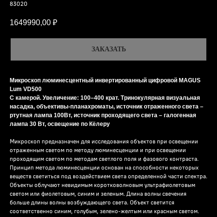
83020
1649990,00
₽
ЗАКАЗАТЬ
Микроскоп люминесцентный инвертированный цифровой MAGUS
Lum VD500
С камерой. Увеличение: 100–400 крат. Тринокулярная визуальная
насадка, объективы-планахроматы, источник отраженного света –
ртутная лампа 100Вт, источник проходящего света – галогенная
лампа 30 Вт, освещение по Кёлеру
Микроскоп предназначен для исследования объектов при освещении
отраженным светом по методу люминесценции и при освещении
проходящим светом по методам светлого поля и фазового контраста.
Принцип метода люминесценции основан на способности некоторых
веществ светиться под воздействием света определенной части спектра.
Объекты облучают невидимым коротковолновым ультрафиолетовым
светом или фиолетовым, синим и зеленым. Длина волны свечения
больше длины волны возбуждающего света. Объект светится
соответственно синим, голубым, зелено-желтым или красным светом.