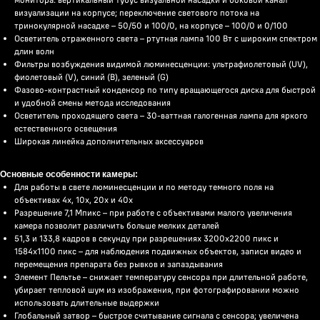
визуализации на корпусе; переключение светового потока на
тринокулярной насадке – 50/50 и 100/0, на корпусе – 100/0 и 0/100
Осветитель отраженного света – ртутная лампа 100 Вт с широким спектром
длин волн
Фильтры возбуждения видимой люминесценции: ультрафиолетовый (UV),
фиолетовый (V), синий (B), зеленый (G)
Фазово-контрастный конденсор по типу вращающегося диска для быстрой
и удобной смены метода исследования
Осветитель проходящего света – 30-ваттная галогенная лампа для яркого
естественного освещения
Широкая линейка дополнительных аксессуаров
Основные особенности камеры:
Для работы в свете люминесценции и по методу темного поля на
объективах 4х, 10х, 20х и 40х
Разрешение 7,1 Мпикс – при работе с объективами малого увеличения
камера позволит различить больше мелких деталей
51,3 и 133,8 кадров в секунду при разрешениях 3200x2200 пикс и
1584x1100 пикс – для наблюдения подвижных объектов, записи видео и
перемещения препарата без рывков и запаздывания
Элемент Пельтье – снижает температуру сенсора при длительной работе,
убирает тепловой шум из изображения, при фотографировании можно
использовать длительные выдержки
Глобальный затвор – быстрое считывание сигнала с сенсора; увеличена