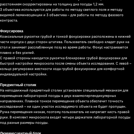
расстоянием скорректированы на толщину дна посуды 1,2 мм.
3 объектива используются для работы по методу светлого поля и методу
видимой люминесценции и 3 объектива – для работы по методу фазового
контраста.
Фокусировка
Коаксиальные рукоятки грубой и тонкой фокусировки расположены в нижней
части корпуса с двух сторон штатива. Пользователь свободно кладет руки на
стол и занимает расслабленную позу во время работы. Фокус настраивается
плавно и без усилий.
С правой стороны находится рукоятка блокировки грубой фокусировки для
быстрой настройки микроскопа после смены объекта исследования. С левой –
кольцо регулировки жесткости хода грубой фокусировки для комфортной
индивидуальной настройки.
Предметный столик
На неподвижный предметный столик установлен специальный механизм для
перемещения лабораторной посуды в двух взаимоперпендикулярных
направлениях. Плавное тонкое перемещение объекта обеспечит точность
исследований – ни один участок исследуемого объекта не будет пропущен.
Ручка перемещения низкая, поэтому пользователь не напрягает кисть правой
руки. В комплект микроскопа входят четыре держателя лабораторной посуды
под разные размеры посуды.
Люминесцентный блок