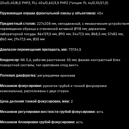
20x/0,40/8,0 PHP2; PLL 40x/0,60/3,5 PHP2 (*опция: PL 4x/0,10/21,0)
40x
Пружинящая оправа фронтальной линзы у объективов:
227х208 мм, неподвижный, с механическим устройством
Предметный столик:
перемещения образца и стеклянной вставкой Ø118 мм; держатели
лабораторной посуды: 86х129,5 мм, Ø90 мм; 34x77,5 мм, Ø68,5 мм; 57x82 мм,
Ø60 мм; 29x77,5 мм, Ø35 мм
77/134,5
Диапазон перемещения препарата, мм:
NA 0,6, рабочее расстояние: 55 мм; фазово-контрастный блок
Конденсор:
поворотной системы; тип крепления «под винт»
регулируемая ирисовая
Полевая диафрагма:
рукоятки грубой и тонкой фокусировки
Механизм фокусировки:
коаксиальные, расположены с двух сторон
2
Цена деления тонкой фокусировки, мкм:
есть
Механизм регулировки жесткости грубой фокусировки:
есть
Механизм блокировки грубой фокусировки: