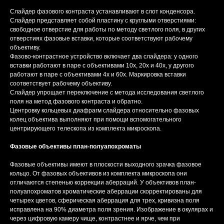
Слайдер фазового контраста устанавливают в слот конденсора.
Слайдер представляет собой пластину с круглыми отверстиями:
свободное отверстие для работы по методу светлого поля, в других
отверстиях фазовые вставки, которые соответствуют рабочему
объективу.
Фазово-контрастное устройство включает два слайдера: у одного
вставки работают в паре с объективами 10х, 20х и 40х, у другого
работают в паре с объективами 4х и 60х. Маркировка вставки
соответствует рабочему объективу.
Слайдер упрощает переключение с метода исследования светлого
поля на метод фазового контраста и обратно.
Центровку кольцевых диафрагм слайдера относительно фазовых
колец объектива выполняют при помощи вспомогательного
центрирующего телескопа из комплекта микроскопа.
Фазовые объективы план-полуапохроматы
Фазовые объективы имеют в плоскости выходного зрачка фазовое
кольцо. От фазовых объективов из комплекта микроскопа они
отличаются степенью коррекции аберраций. У объективов план-
полуапохроматов хроматические аберрации скорректированы для
четырех цветов, сферическая аберрация для трех, кривизна поля
исправлена на 90% диаметра поля зрения. Изображение в окулярах и
через цифровую камеру чище, контрастнее и ярче, чем при