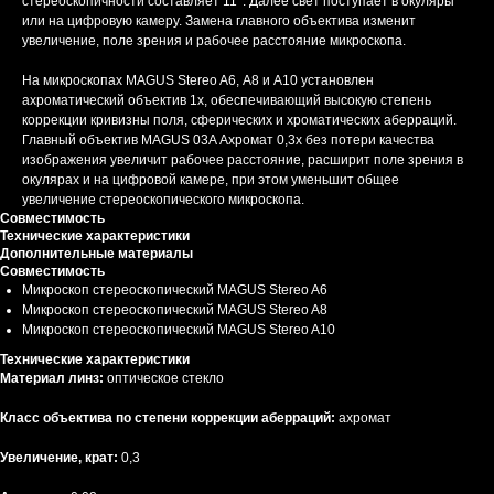
стереоскопичности составляет 11°. Далее свет поступает в окуляры
или на цифровую камеру. Замена главного объектива изменит
увеличение, поле зрения и рабочее расстояние микроскопа.
На микроскопах MAGUS Stereo A6, А8 и А10 установлен
ахроматический объектив 1х, обеспечивающий высокую степень
коррекции кривизны поля, сферических и хроматических аберраций.
Главный объектив MAGUS 03A Ахромат 0,3х без потери качества
изображения увеличит рабочее расстояние, расширит поле зрения в
окулярах и на цифровой камере, при этом уменьшит общее
увеличение стереоскопического микроскопа.
Совместимость
Технические характеристики
Дополнительные материалы
Совместимость
Микроскоп стереоскопический MAGUS Stereo A6
Микроскоп стереоскопический MAGUS Stereo A8
Микроскоп стереоскопический MAGUS Stereo A10
Технические характеристики
Материал линз:
оптическое стекло
Класс объектива по степени коррекции аберраций:
ахромат
Увеличение, крат:
0,3