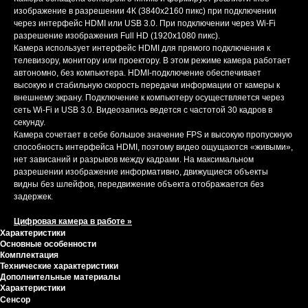
изображение в разрешении 4К (3840x2160 пикс) при подключении
через интерфейс HDMI или USB 3.0. При подключении через Wi-Fi
разрешение изображения Full HD (1920x1080 пикс).
Камера использует интерфейс HDMI для прямого подключения к
телевизору, монитору или проектору. В этом режиме камера работает
автономно, без компьютера. HDMI-подключение обеспечивает
высокую и стабильную скорость передачи информации от камеры к
внешнему экрану. Подключение к компьютеру осуществляется через
сеть Wi-Fi и USB 3.0. Видеозапись ведется с частотой 30 кадров в
секунду.
Камера сочетает в себе большое значение FPS и высокую пропускную
способность интерфейса HDMI, поэтому видео ощущаются «живыми»,
нет зависаний и разрывов между кадрами. На максимальном
разрешении изображение информативно, движущиеся объекты
видны без шлейфов, передвижение объекта отображается без
задержек.
Цифровая камера в работе »
Характеристики
Основные особенности
Комплектация
Технические характеристики
Дополнительные материалы
Характеристики
Сенсор