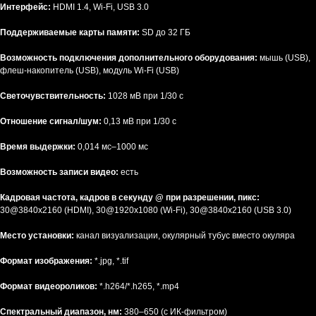
Интерфейс:
HDMI 1.4, Wi-Fi, USB 3.0
Поддерживаемые карты памяти:
SD до 32 ГБ
Возможность подключения дополнительного оборудования:
мышь (USB),
флеш-накопитель (USB), модуль Wi-Fi (USB)
Светочувствительность:
1028 мВ при 1/30 с
Отношение сигнал/шум:
0,13 мВ при 1/30 с
Время выдержки:
0,014 мс–1000 мс
Возможность записи видео:
есть
Кадровая частота, кадров в секунду @ при разрешении, пикс:
30@3840х2160 (HDMI), 30@1920х1080 (Wi-Fi), 30@3840х2160 (USB 3.0)
Место установки:
канал визуализации, окулярный тубус вместо окуляра
Формат изображения:
*.jpg, *.tif
Формат видеороликов:
*.h264/*.h265, *.mp4
Спектральный диапазон, нм:
380–650 (с ИК-фильтром)