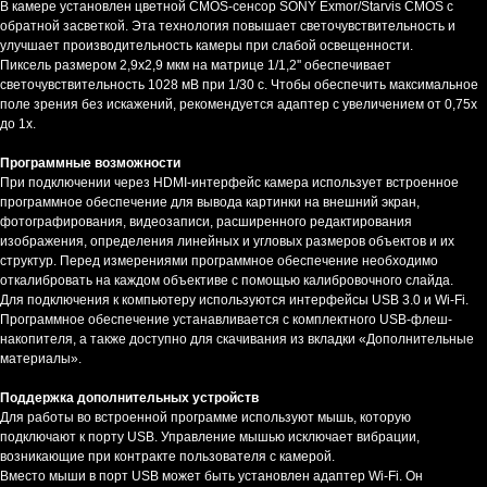
В камере установлен цветной CMOS-сенсор SONY Exmor/Starvis CMOS с
обратной засветкой. Эта технология повышает светочувствительность и
улучшает производительность камеры при слабой освещенности.
Пиксель размером 2,9x2,9 мкм на матрице 1/1,2'' обеспечивает
светочувствительность 1028 мВ при 1/30 с. Чтобы обеспечить максимальное
поле зрения без искажений, рекомендуется адаптер с увеличением от 0,75х
до 1х.
Программные возможности
При подключении через HDMI-интерфейс камера использует встроенное
программное обеспечение для вывода картинки на внешний экран,
фотографирования, видеозаписи, расширенного редактирования
изображения, определения линейных и угловых размеров объектов и их
структур. Перед измерениями программное обеспечение необходимо
откалибровать на каждом объективе с помощью калибровочного слайда.
Для подключения к компьютеру используются интерфейсы USB 3.0 и Wi-Fi.
Программное обеспечение устанавливается с комплектного USB-флеш-
накопителя, а также доступно для скачивания из вкладки «Дополнительные
материалы».
Поддержка дополнительных устройств
Для работы во встроенной программе используют мышь, которую
подключают к порту USB. Управление мышью исключает вибрации,
возникающие при контракте пользователя с камерой.
Вместо мыши в порт USB может быть установлен адаптер Wi-Fi. Он