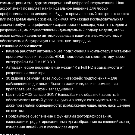
самым строгим стандартам современной цифровой визуализации. Наш
ассортимент позволяет найти идеальное решение для любых
профессиональных дисциплин, будь то промышленный контроль качества
или передовая наука о жизни. Понимая, что каждая исследовательская
задача требует специфических характеристик сенсора, частоты кадров и
разрешения, мы осуществляем индивидуальный подбор модели, чтобы
новая камера идеально интегрировалась в вашу оптическую систему и
обеспечивала безупречную точность цветопередачи.
Основные особенности
Камера работает автономно без подключения к компьютеру и установки
программ через интерфейс HDMI, подключается к компьютеру через
интерфейсы Wi-Fi и USB 3.0
Автоматическое переключение между 4K и Full HD в зависимости от
разрешения монитора
30 кадров в секунду через любой интерфейс подключения – для
наблюдения подвижных объектов, записи видео и перемещения
препарата без рывков и запаздывания
Цветной CMOS-сенсор SONY Exmor/Starvis с обратной засветкой
обеспечивает низкий уровень шума и высокую светочувствительность
даже при слабой освещенности: изображение чище, ярче, насыщеннее
по цветам
Программное обеспечение с функциями фотографирования,
видеозаписи, редактирования, вывода изображения на внешний экран,
измерения линейных и угловых размеров