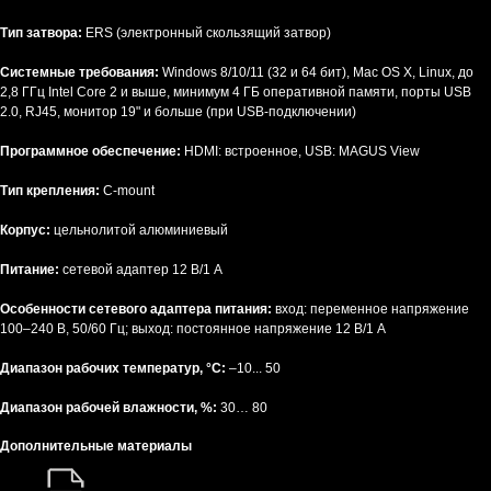
Тип затвора:
ERS (электронный скользящий затвор)
Системные требования:
Windows 8/10/11 (32 и 64 бит), Mac OS X, Linux, до
2,8 ГГц Intel Core 2 и выше, минимум 4 ГБ оперативной памяти, порты USB
2.0, RJ45, монитор 19" и больше (при USB-подключении)
Программное обеспечение:
HDMI: встроенное, USB: MAGUS View
Тип крепления:
C-mount
Корпус:
цельнолитой алюминиевый
Питание:
сетевой адаптер 12 В/1 А
Особенности сетевого адаптера питания:
вход: переменное напряжение
100–240 В, 50/60 Гц; выход: постоянное напряжение 12 В/1 А
Диапазон рабочих температур, °С:
–10... 50
Диапазон рабочей влажности, %:
30… 80
Дополнительные материалы