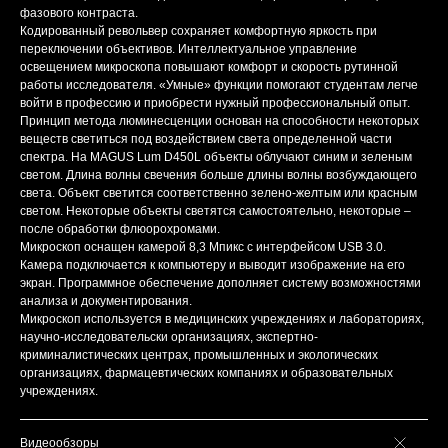
фазового контраста.
Кодированный револьвер сохраняет комфортную яркость при
переключении объективов. Интеллектуальное управление
освещением микроскопа повышают комфорт и скорость рутинной
работы исследователя. «Умные» функции помогают студентам легче
войти в профессию и приобрести нужный профессиональный опыт.
Принцип метода люминесценции основан на способности некоторых
веществ светиться под воздействием света определенной части
спектра. На MAGUS Lum D450L объекты облучают синим и зеленым
светом. Длина волны свечения больше длины волны возбуждающего
света. Объект светится соответственно зелено-желтым или красным
светом. Некоторые объекты светятся самостоятельно, некоторые –
после обработки флюорохромами.
Микроскоп оснащен камерой 8,3 Мпикс с интерфейсом USB 3.0.
Камера подключается к компьютеру и выводит изображение на его
экран. Программное обеспечение дополняет систему возможностями
анализа и документирования.
Микроскоп используется в медицинских учреждениях и лабораториях,
научно-исследовательски организациях, экспертно-
криминалистических центрах, промышленных и экологических
организациях, фармацевтических компаниях и образовательных
учреждениях.
Видеообзоры