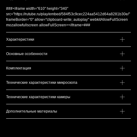
###<iframe width="610" height="340"
src="https://rutube.ru/play/embed/584f53c9cec224aa5412d64a8281b30e/"
frameBorder="0" allow="clipboard-write; autoplay" webkitAllowFullScreen
mozallowfullscreen allowFullScreen></iframe>###
Характеристики
Основные особенности
Комплектация
Технические характеристики микроскопа
Технические характеристики камеры
Дополнительные материалы