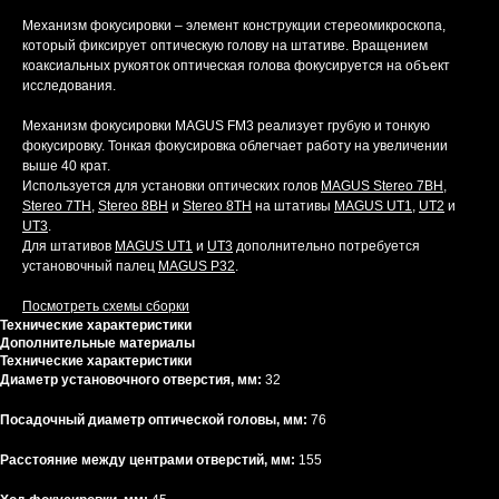
Механизм фокусировки – элемент конструкции стереомикроскопа,
который фиксирует оптическую голову на штативе. Вращением
коаксиальных рукояток оптическая голова фокусируется на объект
исследования.
Механизм фокусировки MAGUS FM3 реализует грубую и тонкую
фокусировку. Тонкая фокусировка облегчает работу на увеличении
выше 40 крат.
Используется для установки оптических голов
MAGUS Stereo 7BH
,
Stereo 7TH
,
Stereo 8BH
и
Stereo 8TH
на штативы
MAGUS UT1
,
UT2
и
UT3
.
Для штативов
MAGUS UT1
и
UT3
дополнительно потребуется
установочный палец
MAGUS P32
.
Посмотреть схемы сборки
Технические характеристики
Дополнительные материалы
Технические характеристики
Диаметр установочного отверстия, мм:
32
Посадочный диаметр оптической головы, мм:
76
Расстояние между центрами отверстий, мм:
155