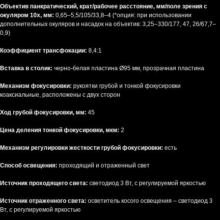
Объектив панкратический, крат/рабочее расстояние, мм/поле зрения с
окуляром 10х, мм:
0,65–5,5/105/33,8–4 (*опция: при использовании
дополнительных окуляров и насадок на объектив: 3,25–330/177, 47, 26/67,7–
0,9)
Коэффициент трансфокации:
8,4:1
Вставка в столик:
черно-белая пластина Ø95 мм, прозрачная пластина
Механизм фокусировки:
рукоятки грубой и тонкой фокусировки
коаксиальные, расположены с двух сторон
Ход грубой фокусировки, мм:
45
Цена деления тонкой фокусировки, мкм:
2
Механизм регулировки жесткости грубой фокусировки:
есть
Способ освещения:
проходящий и отраженный свет
Источник проходящего света:
светодиод 3 Вт, с регулируемой яркостью
Источник отраженного света:
осветитель косого освещения – светодиод 3
Вт, с регулируемой яркостью