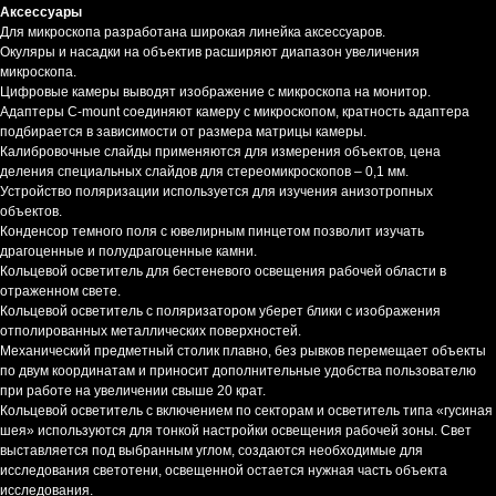
Аксессуары
Для микроскопа разработана широкая линейка аксессуаров.
Окуляры и насадки на объектив расширяют диапазон увеличения
микроскопа.
Цифровые камеры выводят изображение с микроскопа на монитор.
Адаптеры C-mount соединяют камеру с микроскопом, кратность адаптера
подбирается в зависимости от размера матрицы камеры.
Калибровочные слайды применяются для измерения объектов, цена
деления специальных слайдов для стереомикроскопов – 0,1 мм.
Устройство поляризации используется для изучения анизотропных
объектов.
Конденсор темного поля с ювелирным пинцетом позволит изучать
драгоценные и полудрагоценные камни.
Кольцевой осветитель для бестеневого освещения рабочей области в
отраженном свете.
Кольцевой осветитель с поляризатором уберет блики с изображения
отполированных металлических поверхностей.
Механический предметный столик плавно, без рывков перемещает объекты
по двум координатам и приносит дополнительные удобства пользователю
при работе на увеличении свыше 20 крат.
Кольцевой осветитель с включением по секторам и осветитель типа «гусиная
шея» используются для тонкой настройки освещения рабочей зоны. Свет
выставляется под выбранным углом, создаются необходимые для
исследования светотени, освещенной остается нужная часть объекта
исследования.