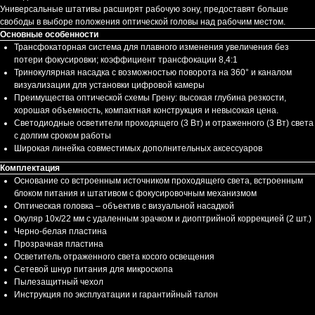
Универсальные штативы расширят рабочую зону, предоставят больше
свободы в выборе положения оптической головы над рабочим местом.
Основные особенности
Трансфокаторная система для плавного изменения увеличения без
потери фокусировки; коэффициент трансфокации 8,4:1
Тринокулярная насадка с возможностью поворота на 360° и каналом
визуализации для установки цифровой камеры
Преимущества оптической схемы Грену: высокая глубина резкости,
хорошая объемность, компактная конструкция и невысокая цена.
Светодиодные осветители проходящего (3 Вт) и отраженного (3 Вт) света
с долгим сроком работы
Широкая линейка совместимых дополнительных аксессуаров
Комплектация
Основание со встроенным источником проходящего света, встроенным
блоком питания и штативом с фокусировочным механизмом
Оптическая головка – объектив с визуальной насадкой
Окуляр 10x/22 мм с удаленным зрачком и диоптрийной коррекцией (2 шт.)
Черно-белая пластина
Прозрачная пластина
Осветитель отраженного света косого освещения
Сетевой шнур питания для микроскопа
Пылезащитный чехол
Инструкция по эксплуатации и гарантийный талон