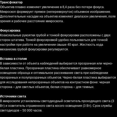
Трансфокатор
Объектив плавно изменяет увеличение в 8,4 раза без потери фокуса.
Микроскоп формирует прямое (неперевернутое) объемное изображение.
Дополнительные насадки на объектив изменяют диапазон увеличения, поле
зрения и рабочее расстояние микроскопа.
Фокусировка
Коаксиальные рукоятки грубой и тонкой фокусировки расположены с двух
сторон штатива. Тонкой фокусировкой удобно пользоваться для точной
настройки при работе на увеличении свыше 40 крат. Жесткость хода
механизма грубой фокусировки регулируется.
Вставка в столик
В зависимости от объекта наблюдений выбирается прозрачная или черно-
белая пластина. Прозрачная пластина обеспечивает равномерное
освещение образца и оптимальное рассеивание света при наблюдении
прозрачных и полупрозрачных объектов. Черно-белая пластина выбирается
для исследования непрозрачных объектов на контрастном фоне: черная
сторона – для светлых объектов, белая сторона – для темных.
Источники света
В микроскопе установлены светодиодный осветитель проходящего света (3
Вт) и осветитель отраженного света косого освещения (3 Вт). Срок службы
светодиодов – 50 000 часов.