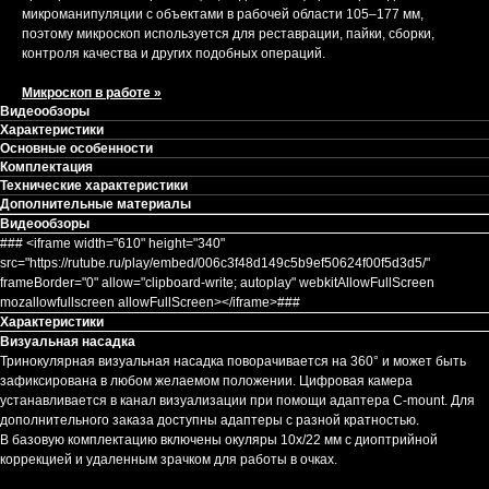
микроманипуляции с объектами в рабочей области 105–177 мм,
поэтому микроскоп используется для реставрации, пайки, сборки,
контроля качества и других подобных операций.
Микроскоп в работе »
Видеообзоры
Характеристики
Основные особенности
Комплектация
Технические характеристики
Дополнительные материалы
Видеообзоры
### <iframe width="610" height="340"
src="https://rutube.ru/play/embed/006c3f48d149c5b9ef50624f00f5d3d5/"
frameBorder="0" allow="clipboard-write; autoplay" webkitAllowFullScreen
mozallowfullscreen allowFullScreen></iframe>###
Характеристики
Визуальная насадка
Тринокулярная визуальная насадка поворачивается на 360° и может быть
зафиксирована в любом желаемом положении. Цифровая камера
устанавливается в канал визуализации при помощи адаптера C-mount. Для
дополнительного заказа доступны адаптеры с разной кратностью.
В базовую комплектацию включены окуляры 10х/22 мм с диоптрийной
коррекцией и удаленным зрачком для работы в очках.