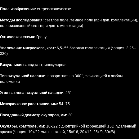
Поле изображения:
стереоскопическое
Методы исследования:
светлое поле, темное поле (при доп. комплектации),
поляризованный свет (при доп. комплектации)
Оптическая схема:
Грену
Увеличение микроскопа, крат:
6,5–55 базовая комплектация (*опция: 3,25–
330)
Визуальная насадка:
тринокулярная
Тип визуальной насадки:
поворотная на 360°, с фиксацией в любом
положении
Угол наклона визуальной насадки:
45°
Межзрачковое расстояние, мм:
54–75
Посадочный диаметр окуляров, мм:
30
Окуляры, крат/поле, мм:
10x/22 с диоптрийной коррекцией ±5D, удаленный
зрачок (*опция: 10x/22 мм со шкалой, 15x/16, 20х/12, 25x/9, 30x/8)