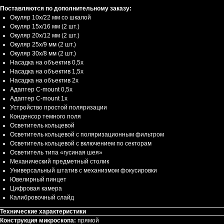
Поставляются по дополнительному заказу:
Окуляр 10x/22 мм со шкалой
Окуляр 15х/16 мм (2 шт.)
Окуляр 20х/12 мм (2 шт.)
Окуляр 25х/9 мм (2 шт.)
Окуляр 30х/8 мм (2 шт.)
Насадка на объектив 0,5x
Насадка на объектив 1,5x
Насадка на объектив 2x
Адаптер C-mount 0,5х
Адаптер C-mount 1х
Устройство простой поляризации
Конденсор темного поля
Осветитель кольцевой
Осветитель кольцевой с поляризационным фильтром
Осветитель кольцевой с включением по секторам
Осветитель типа «гусиная шея»
Механический предметный столик
Универсальный штатив с механизмом фокусировки
Ювелирный пинцет
Цифровая камера
Калибровочный слайд
Технические характеристики
Конструкция микроскопа:
прямой