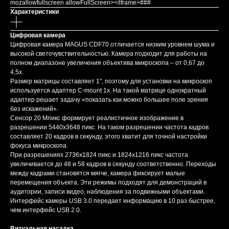
mozallowfullscreen allowFullScreen></iframe>###
Характеристики
Цифровая камера
Цифровая камера MAGUS CDF70 отличается низким уровнем шума и
высокой светочувствительностью. Камера подходит для работы на
полном диапазоне увеличения объектива микроскопа – от 0,67 до
4,5х.
Размер матрицы составляет 1", поэтому для установки на микроскоп
используется адаптер C-mount 1х. На такой матрице однократный
адаптер решает задачу «показать как можно большее поле зрения
без искажений».
Сенсор 20 Мпикс формирует реалистичное изображение в
разрешении 5440x3648 пикс. На таком разрешении частота кадров
составляет 20 кадров в секунду, этого хватит для точной настройки
фокуса микроскопа.
При разрешениях 2736x1824 пикс и 1824x1216 пикс частота
увеличивается до 48 и 58 кадров в секунду соответственно. Переходы
между кадрами становятся мягче, камера фиксирует малые
перемещения объекта. Эти режимы подходят для демонстраций в
аудитории, записи видео, наблюдения за подвижными объектами.
Интерфейс камеры USB 3.0 передает информацию в 10 раз быстрее,
чем интерфейс USB 2.0.
Визуальная насадка