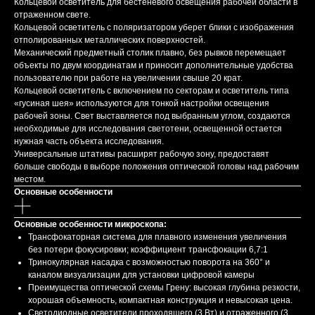
Кольцевой осветитель для бестеневого освещения рабочей области в
отраженном свете.
Кольцевой осветитель с поляризатором уберет блики с изображения
отполированных металлических поверхностей.
Механический предметный столик плавно, без рывков перемещает
объекты по двум координатам и приносит дополнительные удобства
пользователю при работе на увеличении свыше 20 крат.
Кольцевой осветитель с включением по секторам и осветитель типа
«гусиная шея» используются для тонкой настройки освещения
рабочей зоны. Свет выставляется под выбранным углом, создаются
необходимые для исследования светотени, освещенной остается
нужная часть объекта исследования.
Универсальные штативы расширят рабочую зону, предоставят
больше свободы в выборе положения оптической головы над рабочим
местом.
Основные особенности
Основные особенности микроскопа:
Трансфокаторная система для плавного изменения увеличения
без потери фокусировки; коэффициент трансфокации 6,7:1
Тринокулярная насадка с возможностью поворота на 360° и
каналом визуализации для установки цифровой камеры
Преимущества оптической схемы Грену: высокая глубина резкости,
хорошая объемность, компактная конструкция и невысокая цена.
Светодиодные осветители проходящего (3 Вт) и отраженного (3