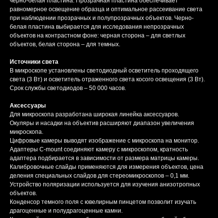
черно-белая пластина. Прозрачная пластина обеспечивает
равномерное освещение образца и оптимальное рассеивание света
при наблюдении прозрачных и полупрозрачных объектов. Черно-
белая пластина выбирается для исследования непрозрачных
объектов на контрастном фоне: черная сторона – для светлых
объектов, белая сторона – для темных.
Источники света
В микроскопе установлены светодиодный осветитель проходящего
света (3 Вт) и осветитель отраженного света косого освещения (3 Вт).
Срок службы светодиодов – 50 000 часов.
Аксессуары
Для микроскопа разработана широкая линейка аксессуаров.
Окуляры и насадки на объектив расширяют диапазон увеличения
микроскопа.
Цифровые камеры выводят изображение с микроскопа на монитор.
Адаптеры C-mount соединяют камеру с микроскопом, кратность
адаптера подбирается в зависимости от размера матрицы камеры.
Калибровочные слайды применяются для измерения объектов, цена
деления специальных слайдов для стереомикроскопов – 0,1 мм.
Устройство поляризации используется для изучения анизотропных
объектов.
Конденсор темного поля с ювелирным пинцетом позволит изучать
драгоценные и полудрагоценные камни.