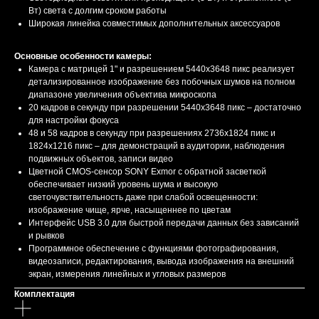
Вт) света с долгим сроком работы
Широкая линейка совместимых дополнительных аксессуаров
Основные особенности камеры:
Камера с матрицей 1" и разрешением 5440x3648 пикс реализует
детализированное изображение без побочных шумов на полном
диапазоне увеличения объектива микроскопа
20 кадров в секунду при разрешении 5440x3648 пикс – достаточно
для настройки фокуса
48 и 58 кадров в секунду при разрешениях 2736x1824 пикс и
1824x1216 пикс – для демонстраций в аудитории, наблюдения
подвижных объектов, записи видео
Цветной CMOS-сенсор SONY Exmor с обратной засветкой
обеспечивает низкий уровень шума и высокую
светочувствительность даже при слабой освещенности:
изображение чище, ярче, насыщеннее по цветам
Интерфейс USB 3.0 для быстрой передачи данных без зависаний
и рывков
Программное обеспечение с функциями фотографирования,
видеозаписи, редактирования, вывода изображения на внешний
экран, измерения линейных и угловых размеров
Комплектация