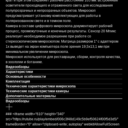
крат и при этом сохраняет рабочее расстояние 105 мм. Встроенные
осветители проходящего и отраженного света для исследования
полупрозрачных и непрозрачных объектов. Микроскоп
предусматривает установку комплектующих для работы в
поляризованном свете и в темном поле.
Камера в составе цифрового микроскопа документирует рабочий
процесс, промежуточные и конечные результаты. Сенсор 20 Мпикс
реализует необходимое разрешение при работе со
стереоскопическим микроскопом. Матрица размером 1" с адаптером
1х выведет на экран компьютера поле зрения 19,5х13,1 мм при
минимальном увеличении микроскопа.
Микроскоп используется для реставрации, сборки, контроля качества,
в зоологии и ботанике.
Видеообзоры
Характеристики
Основные особенности
Комплектация
Технические характеристики микроскопа
Технические характеристики камеры
Дополнительные материалы
Видеообзоры
### <iframe width="610" height="340"
src="https://rutube.ru/play/embed/006c3f48d149c5b9ef50624f00f5d3d5/"
frameBorder="0" allow="clipboard-write; autoplay" webkitAllowFullScreen