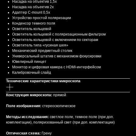
Насадка на объектив 1,5x
Насадка на объектив 2x
Адаптер C-mount 0,5х
Устройство простой поляризации
Конденсор темного поля
Осветитель кольцевой
Осветитель кольцевой с поляризационным фильтром
Осветитель кольцевой с включением по секторам
Осветитель типа «гусиная шея»
Механический предметный столик
Универсальный штатив с механизмом фокусировки
Ювелирный пинцет
Монитор и цифровая камера с HDMI-интерфейсом
Калибровочный слайд
Технические характеристики микроскопа
Конструкция микроскопа:
прямой
Поле изображения:
стереоскопическое
Методы исследования:
светлое поле, темное поле (при доп.
комплектации), поляризованный свет (при доп. комплектации)
Оптическая схема:
Грену