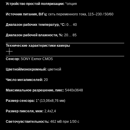
Устройство простой поляризации:
*опция
Источник питания, В/Гц:
сеть переменного тока, 115–230 / 50/60
Диапазон рабочих температур, °C:
0… 40
Диапазон рабочей влажности, %:
20… 85
Технические характеристики камеры
Сенсор:
SONY Exmor CMOS
Цветной/монохромный:
цветной
Число мегапикселей:
20
Максимальное разрешение, пикс:
5440x3648
Размер сенсора:
1'' (13,06x8,76 мм)
Размер пикселя, мкм:
2,4x2,4
Светочувствительность:
462 мВ при 1/30 с