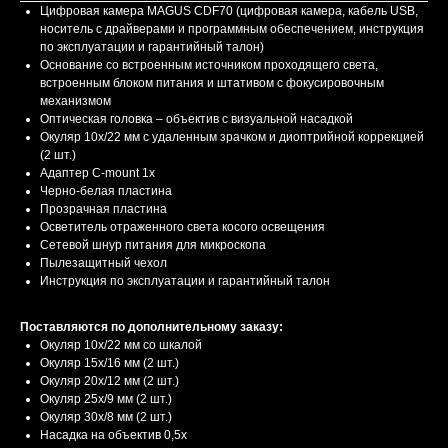
Цифровая камера MAGUS CDF70 (цифровая камера, кабель USB,
носитель с драйверами и программным обеспечением, инструкция
по эксплуатации и гарантийный талон)
Основание со встроенным источником проходящего света,
встроенным блоком питания и штативом с фокусировочным
механизмом
Оптическая головка – объектив с визуальной насадкой
Окуляр 10x/22 мм с удаленным зрачком и диоптрийной коррекцией
(2 шт.)
Адаптер C-mount 1х
Черно-белая пластина
Прозрачная пластина
Осветитель отраженного света косого освещения
Сетевой шнур питания для микроскопа
Пылезащитный чехол
Инструкция по эксплуатации и гарантийный талон
Поставляются по дополнительному заказу:
Окуляр 10x/22 мм со шкалой
Окуляр 15х/16 мм (2 шт.)
Окуляр 20х/12 мм (2 шт.)
Окуляр 25х/9 мм (2 шт.)
Окуляр 30х/8 мм (2 шт.)
Насадка на объектив 0,5x