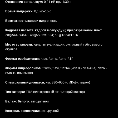
Отношение сигнал/шум:
0,21 мВ при 1/30 с
Время выдержки:
0,1 мс–15 с
Возможность записи видео:
есть
Кадровая частота, кадров в секунду @ при разрешении, пикс:
20@5440x3648; 48@2736x1824; 58@1824x1216
Место установки:
канал визуализации, окулярный тубус вместо
окуляра
Формат изображения:
*.jpg, *.bmp, *.png, *.tif
Формат видеороликов:
*.wmv, *.avi, *.h264 (Win 8 или выше), *h265
(Win 10 или выше)
Спектральный диапазон, нм:
380–650 (с ИК-фильтром)
Тип затвора:
ERS (электронный скользящий затвор)
Баланс белого:
авто/ручной
Контроль экспозиции:
авто/ручной