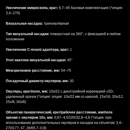
Увеличение микроскопа, крат:
6,7–45 базовая комплектация (*опция:
3,4–270)
Визуальная насадка:
тринокулярная
Тип визуальной насадки:
поворотная на 360°, с фиксацией в любом
положении
Увеличение C-mount адаптера, крат:
1
Угол наклона визуальной насадки:
45°
Межзрачковое расстояние, мм:
54–75
Посадочный диаметр окуляров, мм:
30
Окуляры, крат/поле, мм:
10x/22 с диоптрийной коррекцией ±5D,
удаленный зрачок (*опция: опция: 10x/22 мм со шкалой, 15x/16, 20х/12,
25x/9, 30x/8)
Объектив панкратический, крат/рабочее расстояние, мм/поле
зрения с окуляром 10х, мм:
0,67–4,5/105/32,8–4,9 (*опция: при
использовании дополнительных окуляров и насадок на объектив: 3,4–
270/177, 47, 26/65,7–0,9)