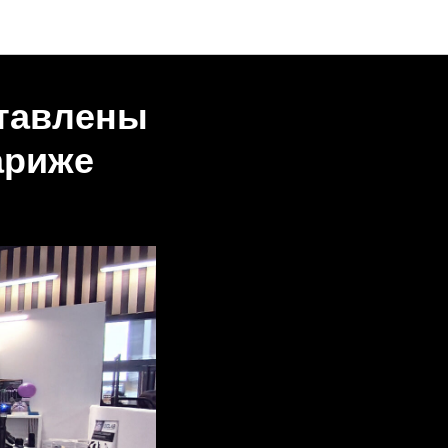
тавлены
ариже