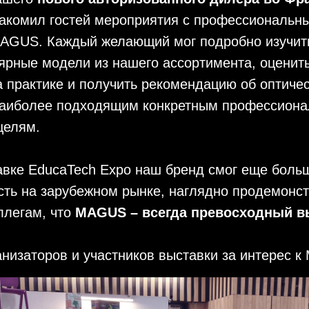
накомил гостей мероприятия с профессиональн
AGUS. Каждый желающий мог подробно изучит
ярные модели из нашего ассортимента, оценит
 практике и получить рекомендацию об оптиче
наиболее подходящим конкретным профессион
целям.
авке EducaTech Expo наш бренд смог еще боль
сть на зарубежном рынке, наглядно продемонс
ллегам, что
MAGUS – всегда превосходный в
низаторов и участников выставки за интерес 