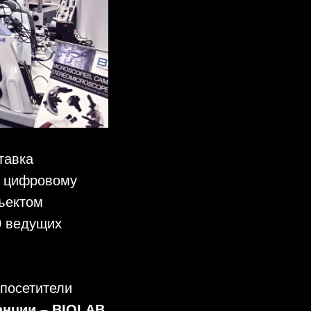
тавка
и цифровому
бъектом
0 ведущих
 посетители
анции – BIOLAB