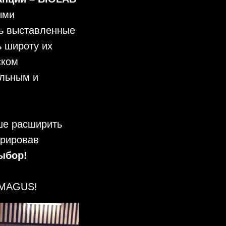
ыми
ь выставленные
ь широту их
ском
альным и
ше расширить
трировав
ыбор!
к MAGUS!