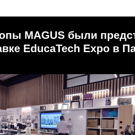
Новости
опы MAGUS были предс
авке EducaTech Expo в П
5