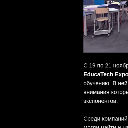
С 19 по 21 нояб
EducaTech Exp
обучению. В ней
внимания котор
экспонентов.
Среди компаний,
могли найти и 