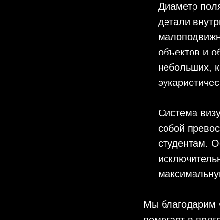
Диаметр поля
детали внутр
малоподвижн
объектов и о
небольших, к
эукариотичес
Система визу
собой прево
студентам. О
исключительн
максимальну
Мы благодарим Ф
помогает в подг