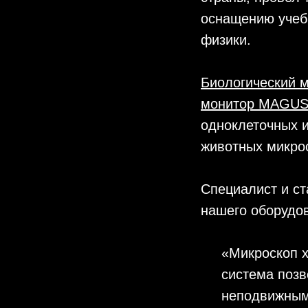
оснащению учеб
физики.
Биологический 
монитор MAGU
одноклеточных и
животных микрос
Специалист и с
нашего оборудо
«Микроскоп 
система поз
неподвижным