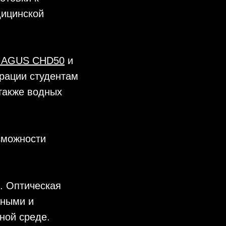
дицинской
MAGUS CHD50
и
рации студентам
 также водных
зможности
. Оптическая
жными и
ной среде.