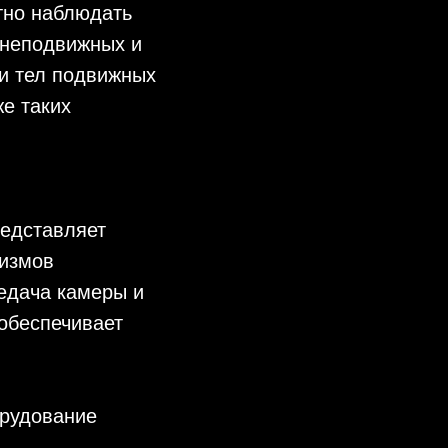
тно наблюдать
 неподвижных и
и тел подвижных
же таких
редставляет
низмов
едача камеры и
обеспечивает
орудование