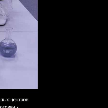
чных центров
отовки к